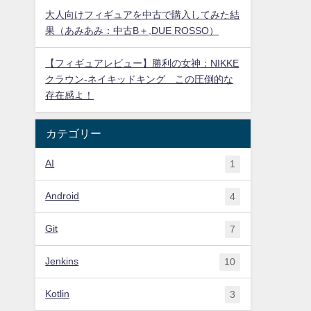
大人向けフィギュアを中古で購入してみた結
果（あみあみ：中古B＋,DUE ROSSO）
【フィギュアレビュー】勝利の女神：NIKKE
クラウン-ネイキッドキング この圧倒的な
存在感よ！
カテゴリー
AI
1
Android
4
Git
7
Jenkins
10
Kotlin
3