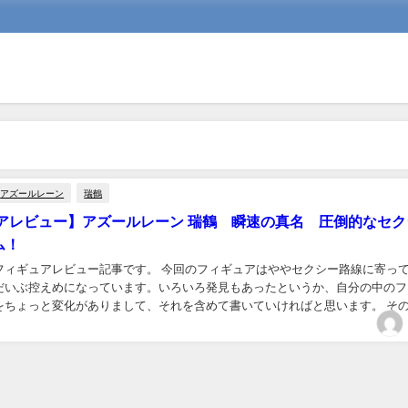
アズールレーン
瑞鶴
アレビュー】アズールレーン 瑞鶴 瞬速の真名 圧倒的なセク
ム！
フィギュアレビュー記事です。 今回のフィギュアはややセクシー路線に寄っ
だいぶ控えめになっています。いろいろ発見もあったというか、自分の中のフ
をちょっと変化がありまして、それを含めて書いていければと思います。 そ
—— アズールレーン 瑞鶴 瞬速の真名———...