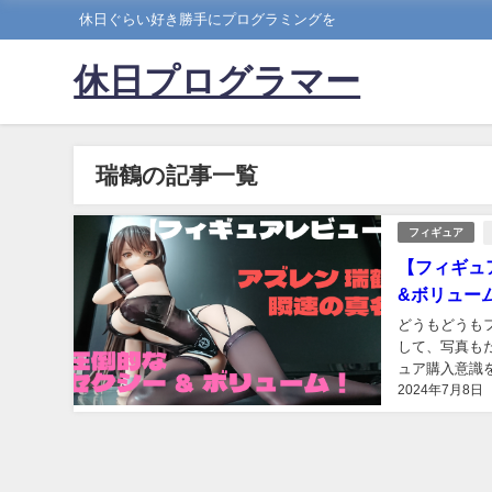
休日ぐらい好き勝手にプログラミングを
休日プログラマー
瑞鶴の記事一覧
フィギュア
【フィギュ
&ボリュー
どうもどうも
して、写真も
ュア購入意識
2024年7月8日
ギュアは———