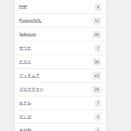
PHP
4
PostgreSQL
11
Selenium
36
サウナ
7
テスト
36
フィギュア
43
プログラマー
26
ホテル
7
マンガ
2
未分類
4