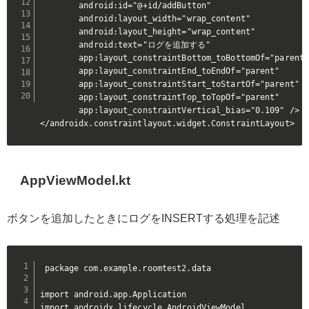
        android:id="@+id/addButton"

        android:layout_width="wrap_content"

        android:layout_height="wrap_content"

        android:text="ログを追加する"

        app:layout_constraintBottom_toBottomOf="parent"

        app:layout_constraintEnd_toEndOf="parent"

        app:layout_constraintStart_toStartOf="parent"

        app:layout_constraintTop_toTopOf="parent"

        app:layout_constraintVertical_bias="0.109" />

</androidx.constraintlayout.widget.ConstraintLayout>
AppViewModel.kt
ボタンを追加したときにログをINSERTする処理を記述
package com.example.roomtest2.data

import android.app.Application

import androidx.lifecycle.AndroidViewModel
