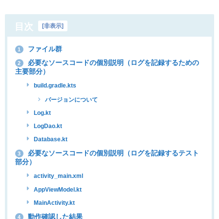
目次
[
非表示
]
ファイル群
1
必要なソースコードの個別説明（ログを記録するための
2
主要部分）
build.gradle.kts
バージョンについて
Log.kt
LogDao.kt
Database.kt
必要なソースコードの個別説明（ログを記録するテスト
3
部分）
activity_main.xml
AppViewModel.kt
MainActivity.kt
動作確認した結果
4