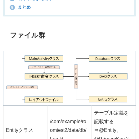
まとめ
5
ファイル群
テーブル定義を
/com/example/ro
記載する
Entityクラス
omtest2/data/db/
⇒@Entity、
Log.kt
@PrimaryKeyな