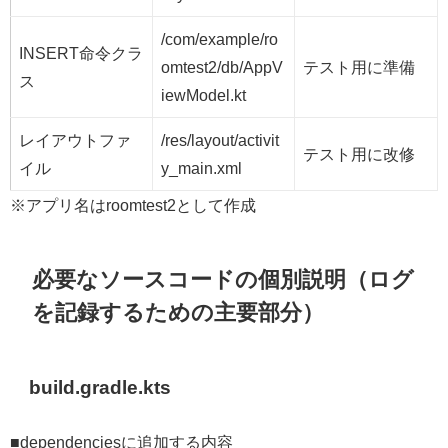
/com/example/ro
INSERT命令クラ
omtest2/db/AppV
テスト用に準備
ス
iewModel.kt
レイアウトファ
/res/layout/activit
テスト用に改修
イル
y_main.xml
※アプリ名はroomtest2として作成
必要なソースコードの個別説明（ログ
を記録するための主要部分）
build.gradle.kts
■dependenciesに追加する内容