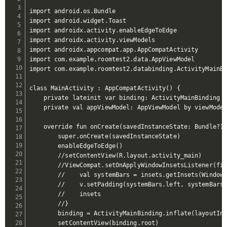
import android.os.Bundle

import android.widget.Toast

import androidx.activity.enableEdgeToEdge

import androidx.activity.viewModels

import androidx.appcompat.app.AppCompatActivity

import com.example.roomtest2.data.AppViewModel

import com.example.roomtest2.databinding.ActivityMainBi
class MainActivity : AppCompatActivity() {

    private lateinit var binding: ActivityMainBinding

    private val appViewModel: AppViewModel by viewModel
    override fun onCreate(savedInstanceState: Bundle?) 
        super.onCreate(savedInstanceState)

        enableEdgeToEdge()

        //setContentView(R.layout.activity_main)

        //ViewCompat.setOnApplyWindowInsetsListener(fin
        //    val systemBars = insets.getInsets(WindowI
        //    v.setPadding(systemBars.left, systemBars.
        //    insets

        //}

        binding = ActivityMainBinding.inflate(layoutInf
        setContentView(binding.root)
