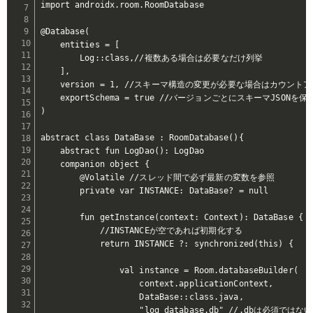
import androidx.room.RoomDatabase

@Database(

    entities = [

        Log::class,//複数ある場合は必要なだけ列挙

    ],

    version = 1, //スキーマ構造の変更が必要な場合はカウン
    exportSchema = true //バージョンごとにスキーマJSON
)

abstract class DataBase : RoomDatabase(){

    abstract fun LogDao(): LogDao

    companion object {

        @Volatile //スレッド間で必ず最新の変数を参照

        private var INSTANCE: DataBase? = null

        fun getInstance(context: Context): DataBase {

            //INSTANCEが空であれば初期化する

            return INSTANCE ?: synchronized(this) {

                val instance = Room.databaseBuilder(

                    context.applicationContext,

                    DataBase::class.java,

                    "log_database.db" //.dbは必須ではない
