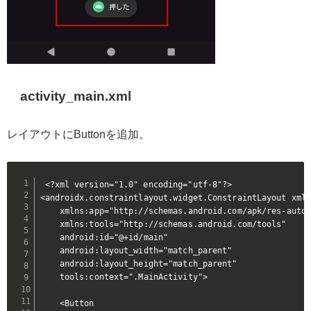
activity_main.xml
レイアウトにButtonを追加。
<?xml version="1.0" encoding="utf-8"?>

<androidx.constraintlayout.widget.ConstraintLayout xmln
    xmlns:app="http://schemas.android.com/apk/res-auto"

    xmlns:tools="http://schemas.android.com/tools"

    android:id="@+id/main"

    android:layout_width="match_parent"

    android:layout_height="match_parent"

    tools:context=".MainActivity">

    <Button
