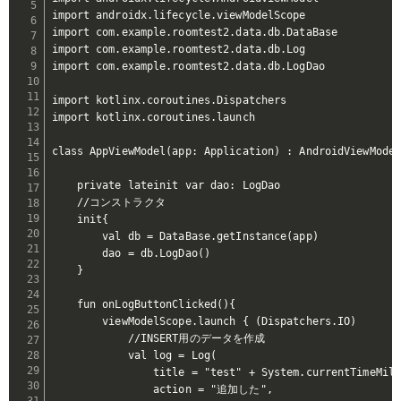
import androidx.lifecycle.viewModelScope

import com.example.roomtest2.data.db.DataBase

import com.example.roomtest2.data.db.Log

import com.example.roomtest2.data.db.LogDao

import kotlinx.coroutines.Dispatchers

import kotlinx.coroutines.launch

class AppViewModel(app: Application) : AndroidViewModel
    private lateinit var dao: LogDao

    //コンストラクタ

    init{

        val db = DataBase.getInstance(app)

        dao = db.LogDao()

    }

    fun onLogButtonClicked(){

        viewModelScope.launch { (Dispatchers.IO)

            //INSERT用のデータを作成

            val log = Log(

                title = "test" + System.currentTimeMill
                action = "追加した",
