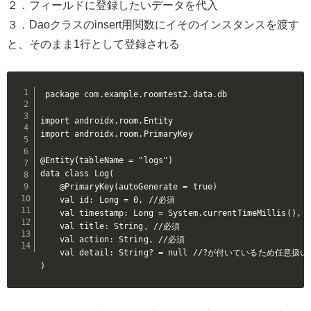
２．フィールドに登録したいデータを代入
３．Daoクラスのinsert用関数にイそのインスタンスを渡す
と、そのまま1行として登録される
package com.example.roomtest2.data.db

import androidx.room.Entity

import androidx.room.PrimaryKey

@Entity(tableName = "logs")

data class Log(

    @PrimaryKey(autoGenerate = true)

    val id: Long = 0, //必須

    val timestamp: Long = System.currentTimeMillis(), 
    val title: String, //必須

    val action: String, //必須

    val detail: String? = null //?が付いているため任意扱い

)