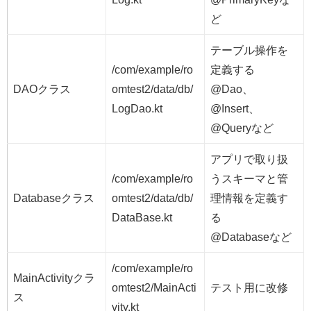
ど
テーブル操作を
/com/example/ro
定義する
DAOクラス
omtest2/data/db/
@Dao、
LogDao.kt
@Insert、
@Queryなど
アプリで取り扱
/com/example/ro
うスキーマと管
Databaseクラス
omtest2/data/db/
理情報を定義す
DataBase.kt
る
@Databaseなど
/com/example/ro
MainActivityクラ
omtest2/MainActi
テスト用に改修
ス
vity.kt