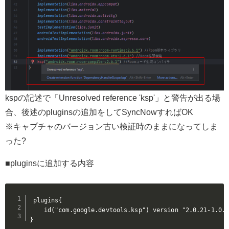
kspの記述で「Unresolved reference 'ksp'」と警告が出る場
合、後述のpluginsの追加をしてSyncNowすればOK
※キャプチャのバージョン古い検証時のままになってしま
った?
■pluginsに追加する内容
plugins{

    id("com.google.devtools.ksp") version "2.0.21-1
}