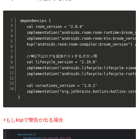
dependencies {

    val room_version = "2.8.4"

    implementation("androidx.room:room-runtime:$room
    implementation("androidx.room:room-ktx:$room_vers
    ksp("androidx.room:room-compiler:$room_version
    //▼以下はログを追加テストするボタン用

    val lifecycle_version = "2.10.0"

    implementation("androidx.lifecycle:lifecycle-viewmo
    implementation("androidx.lifecycle:lifecycle-runtim
    val coroutines_version = "1.8.1"

    implementation("org.jetbrains.kotlinx:kotlinx-corou
}
×もしkspで警告が出る場合