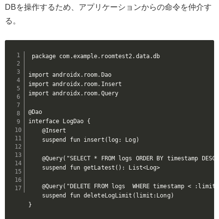
DBを操作するため、アプリケーションからの命令を仲介す
る。
package com.example.roomtest2.data.db

import androidx.room.Dao

import androidx.room.Insert

import androidx.room.Query

@Dao

interface LogDao {

    @Insert

    suspend fun insert(log: Log)

    @Query("SELECT * FROM logs ORDER BY timestamp DESC"
    suspend fun getLatest(): List<Log>

    @Query("DELETE FROM logs  WHERE timestamp < :limit"
    suspend fun deleteLogLimit(limit:Long)

}