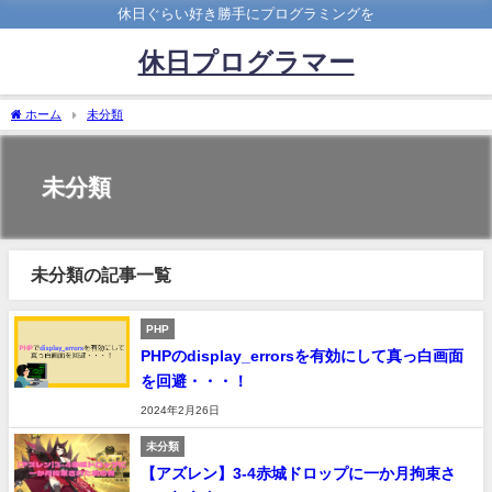
休日ぐらい好き勝手にプログラミングを
休日プログラマー
ホーム
未分類
未分類
未分類の記事一覧
PHP
PHPのdisplay_errorsを有効にして真っ白画面
を回避・・・！
2024年2月26日
未分類
【アズレン】3-4赤城ドロップに一か月拘束さ