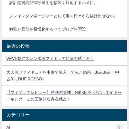
設計開発納品保守運用を幅広く対応するハメに。
プレイングマネージャーとして働く日々から抜け出せない。
勉強と発信を習慣化するべくブログを開設。
最近の投稿
WAVE製アズレン水着フィギュアに涼を感じろ！
大人向けフィギュアを中古で購入してみた結果（あみあみ：中
古B＋,DUE ROSSO）
【フィギュアレビュー】勝利の女神：NIKKE クラウン-ネイキッ
ドキング この圧倒的な存在感よ！
カテゴリー
AI
1