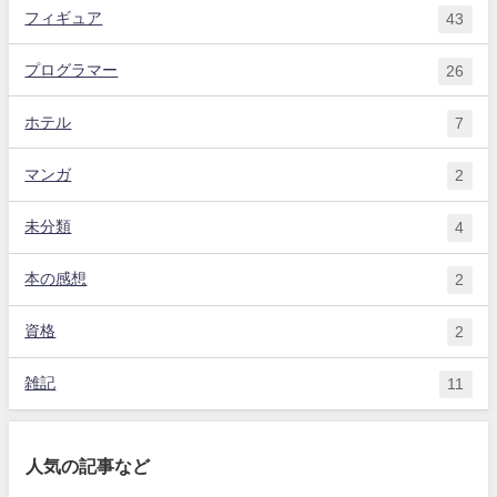
フィギュア
43
プログラマー
26
ホテル
7
マンガ
2
未分類
4
本の感想
2
資格
2
雑記
11
人気の記事など