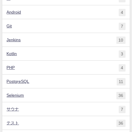
Android
4
Git
7
Jenkins
10
Kotlin
3
PHP
4
PostgreSQL
11
Selenium
36
サウナ
7
テスト
36