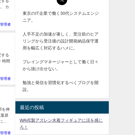
指定する
い。 カ
東京のIT企業で働く30代システムエンジ
ニア。
管理者
人手不足の加速が著しく、受注前のヒア
リングから受注後の設計開発納品保守運
用を幅広く対応するハメに。
指定する
日時・時間
プレイングマネージャーとして働く日々
から抜け出せない。
管理者
勉強と発信を習慣化するべくブログを開
設。
最近の投稿
羽を伸
秋葉原
WAVE製アズレン水着フィギュアに涼を感じ
に仕
ろ！
管理者