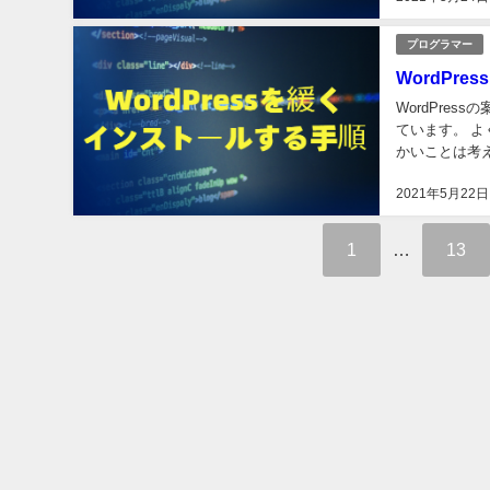
プログラマー
WordPr
WordPre
ています。 
かいことは考え
8.3.2011 PHP 7
2021年5月22日
1
…
13