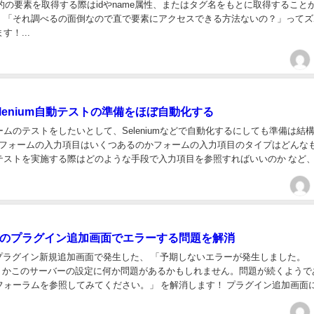
mで目的の要素を取得する際はidやname属性、またはタグ名をもとに取得すること
、「それ調べるの面倒なので直で要素にアクセスできる方法ないの？」ってズ
す！...
+Selenium自動テストの準備をほぼ自動化する
ムのテストをしたいとして、Seleniumなどで自動化するにしても準備は結
、 フォームの入力項目はいくつあるのかフォームの入力項目のタイプはどんな
テストを実施する際はどのような手段で入力項目を参照すればいいのか など
てい異なるので、いちいち準備していく...
essのプラグイン追加画面でエラーする問題を解消
ssのプラグイン新規追加画面で発生した、 「予期しないエラーが発生しました。
ss.org かこのサーバーの設定に何か問題があるかもしれません。問題が続くよう
フォーラムを参照してみてください。」 を解消します！ プラグイン追加画面
インを追加しようとしたとき...