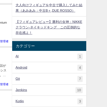
大人向けフィギュアを中古で購入してみた結
果（あみあみ：中古B＋,DUE ROSSO）
【フィギュアレビュー】勝利の女神：NIKKE
ium
クラウン-ネイキッドキング この圧倒的な
存在感よ！
管理者
カテゴリー
AI
1
話が
Android
4
行シス
。私
Git
7
管理者
Jenkins
10
Kotlin
3