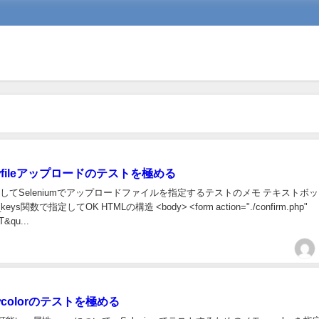
umでfileアップロードのテストを極める
le"に対してSeleniumでアップロードファイルを指定するテストのメモ テキストボ
eys関数で指定してOK HTMLの構造 <body> <form action="./confirm.php"
&qu...
mでcolorのテストを極める