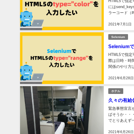
HTML5で指定
にはsend_ke
ラーコード（#0
2021年7月1日
Selenium
Seleniu
HTML5で指定
際は日時・時間関係と
関係のやり方はこ
2021年6月28日
ホテル
久々の有給
緊急事態宣言
ばそうか・・
でとりあえず
事を切り上げる
2021年6月26日