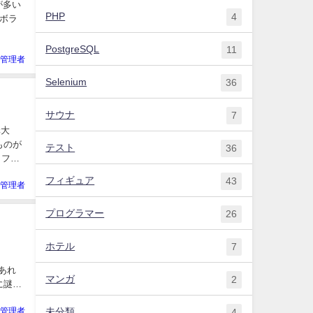
が多い
PHP
4
ボラ
PostgreSQL
11
管理者
Selenium
36
サウナ
7
構大
ものが
テスト
36
、フォ
フィギュア
43
管理者
プログラマー
26
ホテル
7
であれ
マンガ
2
に謎の
未分類
管理者
4