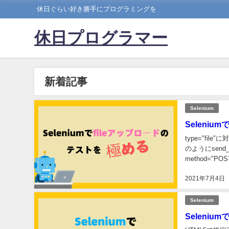
休日ぐらい好き勝手にプログラミングを
休日プログラマー
新着記事
Selenium
Seleni
type="fi
のようにsend_k
method="POST
2021年7月4日
Selenium
Seleniu