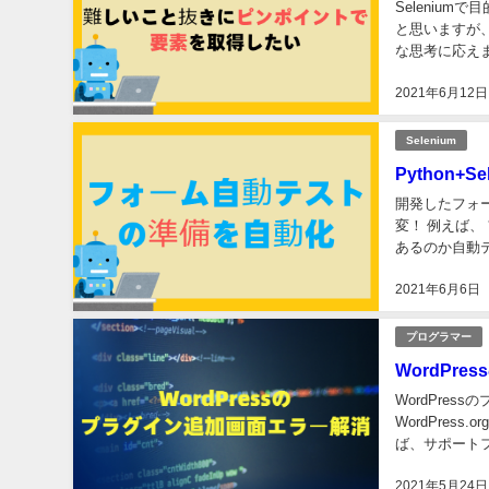
Seleniu
と思いますが
な思考に応えま
2021年6月12日
Selenium
Python
開発したフォー
変！ 例えば
あるのか自動
ームごとにたい
2021年6月6日
プログラマー
WordPr
WordPre
WordPre
ば、サポート
エラー プラグ
2021年5月24日