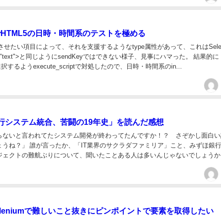
umでHTML5の日時・時間系のテストを極める
力させたい項目によって、それを支援するようなtype属性があって、これはSelen
type="text">と同じようにsendKeyではできない様子、見事にハマった。 結果的に
tで選択するようexecute_scriptで対処したので、日時・時間系のin...
行システム統合、苦闘の19年史」を読んだ感想
らないと言われてたシステム開発が終わってたんですか！？ さぞかし面白い
ょうね？」 誰が言ったか、「IT業界のサクラダファミリア」こと、みずほ銀
ジェクトの難航ぶりについて、聞いたことある人は多いんじゃないでしょうか
ったりするんですが、いつの間にか完成していた...
+Seleniumで難しいこと抜きにピンポイントで要素を取得したい