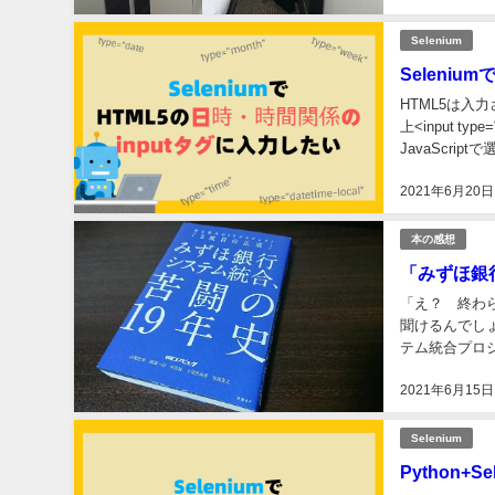
Selenium
Seleni
HTML5は入
上<input 
JavaScrip
2021年6月20日
本の感想
「みずほ銀
「え？ 終わ
聞けるんでし
テム統合プロ
もそんな一人だ
2021年6月15日
Selenium
Python