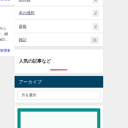
本の感想
2
資格
2
ールし
で、細
雑記
tOS
11
管理者
人気の記事など
アーカイブ