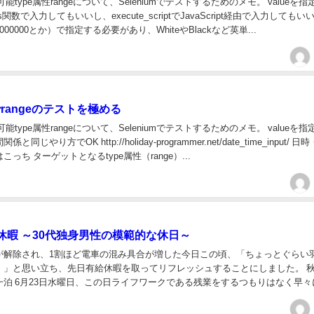
可能type属性rangeについて、Seleniumでテストするためのメモ。 valueを
ys関数で入力してもいいし、execute_scriptでJavaScript経由で入力してもい
00000とか）で指定する必要があり、WhiteやBlackなど英単...
mでrangeのテストを極める
可能type属性rangeについて、Seleniumでテストするためのメモ。 valueを
同じやり方でOK http://holiday-programmer.net/date_time_input/ 
っち ターゲットとなるtype属性（range）...
休暇 ～30代独身男性の模範的な休日～
が解除され、1割ほど電車の混み具合が増した今日この頃、「ちょっとぐらい
・」と思い立ち、先日有給休暇を取ってリフレッシュすることにしました。 
一泊 6月23日水曜日、この日ライフワークである残業をするつもりはなく早々
。 18時台の空は明るく、いくらでも遊ぶ...