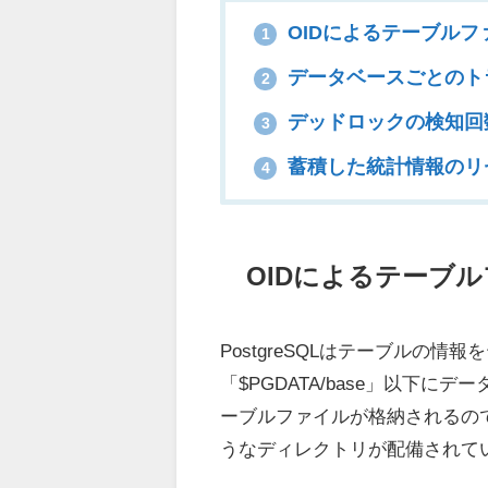
OIDによるテーブル
1
データベースごとのト
2
デッドロックの検知回
3
蓄積した統計情報のリ
4
OIDによるテーブ
PostgreSQLはテーブルの
「$PGDATA/base」以下
ーブルファイルが格納されるのですが
うなディレクトリが配備されて