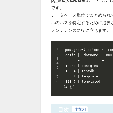
です。
データベース単位でまとめられ
ルのパスを特定するために必要
メンテナンスに役に立ちます。
postgres=# select * fro
 datid |  datname  | num
-------+-----------+----
 12348 | postgres  |    
 16384 | testdb    |    
     1 | template1 |    
 12347 | template0 |    
(4 行)
目次
[
非表示
]