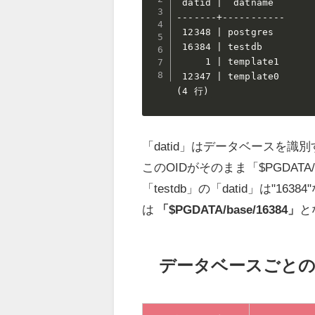
 datid |  datname

-------+-----------

 12348 | postgres

 16384 | testdb

     1 | template1

 12347 | template0

(4 行)
「datid」はデータベースを識
このOIDがそのまま「$PGDA
「testdb」の「datid」は"
は
「$PGDATA/base/16384」
と
データベースごと