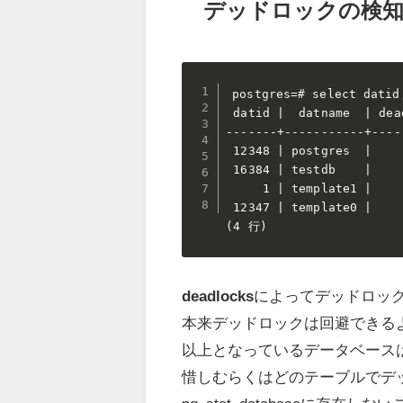
デッドロックの検知
postgres=# select datid
 datid |  datname  | dead
-------+-----------+-----
 12348 | postgres  |     
 16384 | testdb    |     
     1 | template1 |     
 12347 | template0 |     
(4 行)
deadlocks
によってデッドロッ
本来デッドロックは回避できる
以上となっているデータベース
惜しむらくはどのテーブルでデ