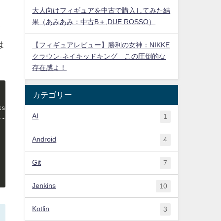
大人向けフィギュアを中古で購入してみた結
果（あみあみ：中古B＋,DUE ROSSO）
イ
は
【フィギュアレビュー】勝利の女神：NIKKE
クラウン-ネイキッドキング この圧倒的な
存在感よ！
カテゴリー
ks_hit | tup_returned | tup_fetched | tup_inserted | tup
AI
1
-------+--------------+-------------+--------------+----
  7061 |     20051175 |        2895 |           13 |    
     0 |            0 |           0 |            0 |    
Android
4
     0 |            0 |           0 |            0 |    
     0 |            0 |           0 |            0 |    
Git
7
Jenkins
10
Kotlin
3