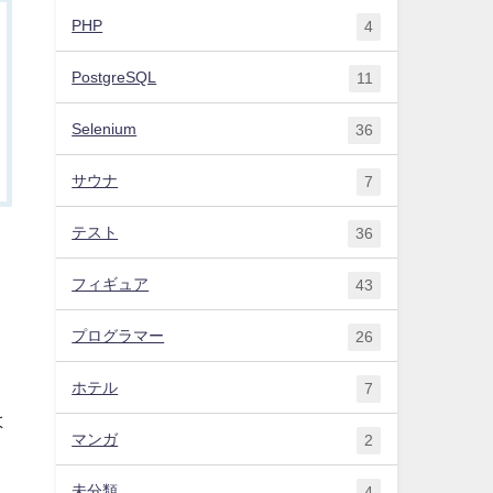
PHP
4
PostgreSQL
11
Selenium
36
サウナ
7
テスト
36
フィギュア
43
プログラマー
26
テ
ホテル
7
よ
マンガ
2
未分類
4