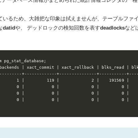
ているため、大雑把な印象は拭えませんが、テーブルファ
な
datid
や、 デッドロックの検知回数を表す
deadlocks
など
m pg_stat_database;

backends | xact_commit | xact_rollback | blks_read | bl
---------+-------------+---------------+-----------+---
       1 |         119 |             2 |    191569 |   
       0 |           0 |             0 |         0 |   
       0 |           0 |             0 |         0 |   
       0 |           0 |             0 |         0 |   