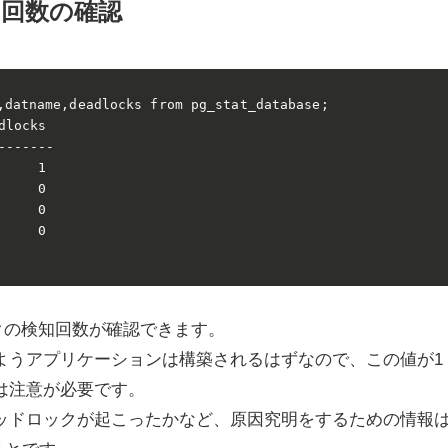
回数の確認
,datname,deadlocks from pg_stat_database;

locks

------

    1

    0

    0

    0

クの検知回数が確認できます。
ようアプリケーションは構築されるはずなので、この値が1
は注意が必要です。
ッドロックが起こったかなど、原因究明をするための情報