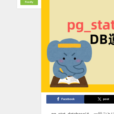
Feedly
Facebook
post
pg_stat_databaseは