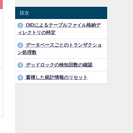
目次
OIDによるテーブルファイル格納デ
1
ィレクトリの特定
データベースごとのトランザクショ
2
ン処理数
デッドロックの検知回数の確認
3
蓄積した統計情報のリセット
4