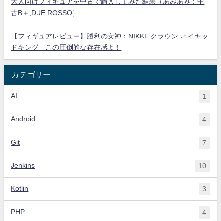
大人向けフィギュアを中古で購入してみた結果（あみあみ：中
古B＋,DUE ROSSO）
【フィギュアレビュー】勝利の女神：NIKKE クラウン-ネイキッ
ドキング この圧倒的な存在感よ！
カテゴリー
AI
1
Android
4
Git
7
Jenkins
10
Kotlin
3
PHP
4