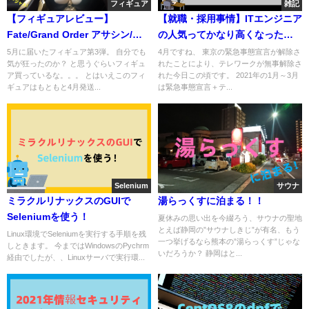
フィギュア
雑記
【フィギュアレビュー】
【就職・採用事情】ITエンジニア
Fate/Grand Order アサシン/セ
の人気ってかなり高くなったよ
ミラミス ゴージャス・・・！
ね？
5月に届いたフィギュア第3弾。 自分でも
4月ですね、 東京の緊急事態宣言が解除さ
気が狂ったのか？ と思うぐらいフィギュ
れたことにより、テレワークが無事解除さ
ア買っているな。。。 とはいえこのフィ
れた今日この頃です。 2021年の1月～3月
ギュアはもともと4月発送...
は緊急事態宣言＋テ...
Selenium
サウナ
ミラクルリナックスのGUIで
湯らっくすに泊まる！！
Seleniumを使う！
夏休みの思い出を今綴ろう、サウナの聖地
とえば静岡の”サウナしきじ”が有名、もう
Linux環境でSeleniumを実行する手順を残
一つ挙げるなら熊本の”湯らっくす”じゃな
しときます。 今まではWindowsのPychrm
いだろうか？ 静岡はと...
経由でしたが、、Linuxサーバで実行環...