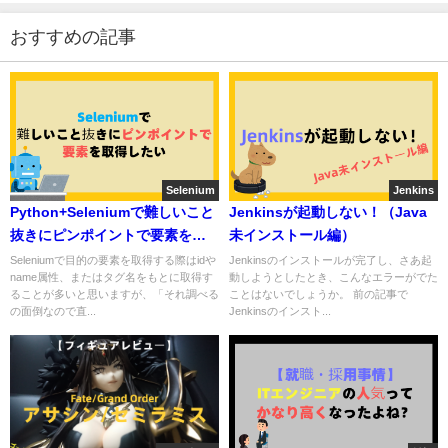
おすすめの記事
Selenium
Jenkins
Python+Seleniumで難しいこと
Jenkinsが起動しない！（Java
抜きにピンポイントで要素を取
未インストール編）
得したい
Seleniumで目的の要素を取得する際はidや
Jenkinsのインストールが完了し、さあ起
name属性、またはタグ名をもとに取得す
動しようとしたとき、こんなエラーがでた
ることが多いと思いますが、「それ調べる
ことはないでしょうか。 前の記事で
の面倒なので直...
Jenkinsのインスト...