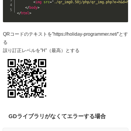
<
img
src
=
"
./qr_img0.50j/php/qr_img.php?e=h&d=ht
</
body
>
</
html
>
QRコードのテキストを”https://holiday-programmer.net/”とす
る
誤り訂正レベルを”H”（最高）とする
GDライブラリがなくてエラーする場合