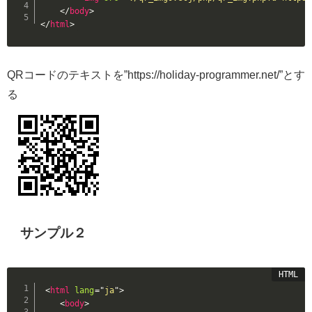
</
body
>
</
html
>
QRコードのテキストを”https://holiday-programmer.net/”とす
る
サンプル２
<
html
lang
=
"
ja
"
>
<
body
>