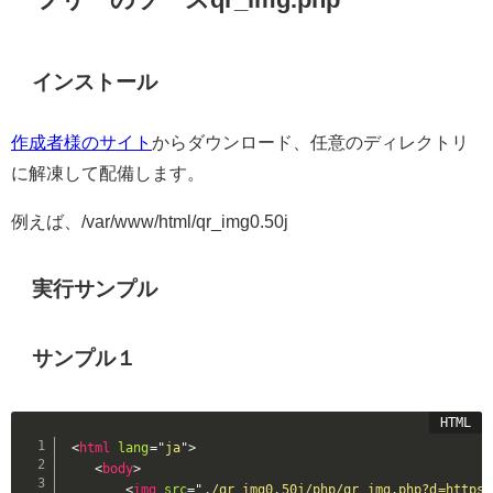
インストール
作成者様のサイト
からダウンロード、任意のディレクトリ
に解凍して配備します。
例えば、/var/www/html/qr_img0.50j
実行サンプル
サンプル１
<
html
lang
=
"
ja
"
>
<
body
>
<
img
src
=
"
./qr_img0.50j/php/qr_img.php?d=https: