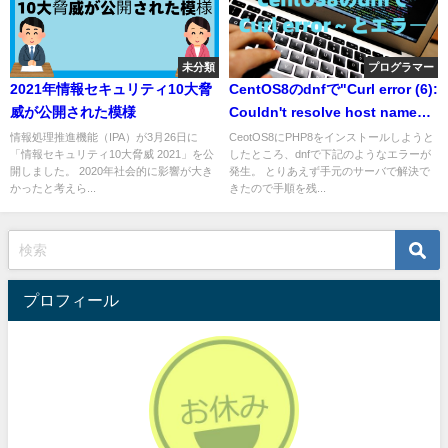
未分類
プログラマー
2021年情報セキュリティ10大脅
CentOS8のdnfで"Curl error (6):
威が公開された模様
Couldn't resolve host name
for～～～"とエラーする
情報処理推進機能（IPA）が3月26日に
CeotOS8にPHP8をインストールしようと
「情報セキュリティ10大脅威 2021」を公
したところ、dnfで下記のようなエラーが
開しました。 2020年社会的に影響が大き
発生。 とりあえず手元のサーバで解決で
かったと考えら...
きたので手順を残...
プロフィール