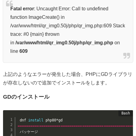
Fatal error
: Uncaught Error: Call to undefined
function ImageCreate() in
/var/www/html/qr_img0.50j/php/qr_img.php:609 Stack
trace: #0 {main} thrown
in
/var/www/html/qr_img0.50j/php/qr_img.php
on
line
609
上記のようなエラーが発生した場合、PHPにGDライブラリ
が存在しないので追加でインストールをします。
GDのインストール
dnf 
install
==
==
==
==
==
==
==
==
==
==
==
==
==
==
==
==
==
==
==
==
==
==
==
==
==
==
==