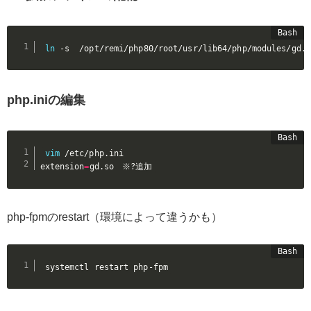
ln
 -s  /opt/remi/php80/root/usr/lib64/php/modules/gd.s
php.iniの編集
vim
 /etc/php.ini

extension
=
gd.so　※?追加
php-fpmのrestart（環境によって違うかも）
systemctl restart php-fpm