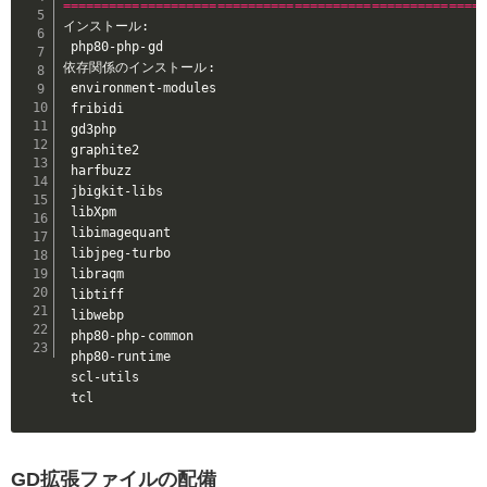
==
==
==
==
==
==
==
==
==
==
==
==
==
==
==
==
==
==
==
==
==
==
==
==
==
==
==
インストール:

 php80-php-gd                                          
依存関係のインストール:

 environment-modules                                   
 fribidi                                               
 gd3php                                                
 graphite2                                             
 harfbuzz                                              
 jbigkit-libs                                          
 libXpm                                                
 libimagequant                                         
 libjpeg-turbo                                         
 libraqm                                               
 libtiff                                               
 libwebp                                               
 php80-php-common                                      
 php80-runtime                                         
 scl-utils                                             
 tcl                                                  
GD拡張ファイルの配備