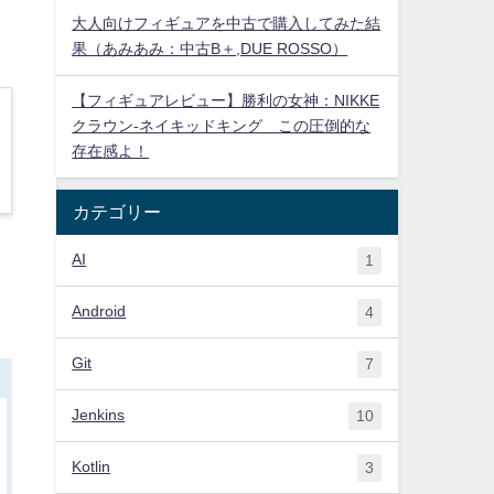
大人向けフィギュアを中古で購入してみた結
果（あみあみ：中古B＋,DUE ROSSO）
【フィギュアレビュー】勝利の女神：NIKKE
クラウン-ネイキッドキング この圧倒的な
存在感よ！
カテゴリー
AI
1
Android
4
Git
7
Jenkins
10
Kotlin
3