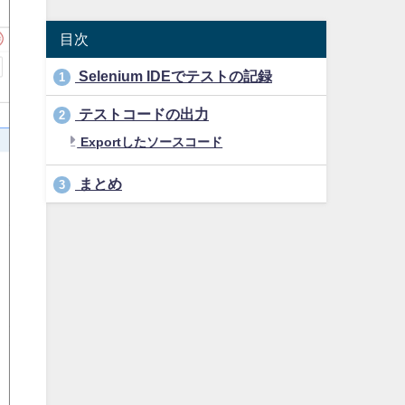
目次
Selenium IDEでテストの記録
1
テストコードの出力
2
Exportしたソースコード
まとめ
3