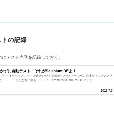
でテストの記録
Eで適当にテスト内容を記録しておく。
かずに自動テスト それがSeleniumIDEよ！
したいけどソースコードは書けない！ 自動化したいブラウザの処理があるけどどう
・・！ そんな方に朗報・・・！ ChromeのSelenium IDEアドオ...
2023.7.3