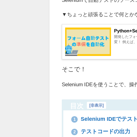
▼ちょっと頑張ることで何とか
Python
開発したフォ
変！ 例えば
そこで！
Selenium IDEを使うこ
目次
[
非表示
]
Selenium IDEでテ
1
テストコードの出力
2