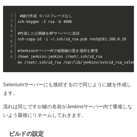
#鍵の作成 ※パスフレーズなし

ssh-keygen -t rsa -b 4096

#作成した公開鍵をAPサーバーに送信

ssh-copy-id -i ~/.ssh/id_rsa.pub root@192.168.0.10

#Jenkinsサーバー内で秘密鍵の置き場所を整理

chown jenkins:jenkins /root/.ssh/id_rsa

mv /root/.ssh/id_rsa /var/lib/jenkins/ssh/id_rsa_selen
Seleniumサーバーにも接続するので同じように鍵を作成し
ます。
流れは同じですが鍵の名前がJenkinsサーバー内で重複しな
いよう最後にリネームしておきます。
ビルドの設定