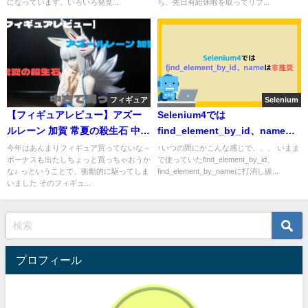
になっています。いろいろ発見...
ち、先日有給休暇を取ってリフ...
フィギュア
Selenium
【フィギュアレビュー】アズー
Selenium4では
ルレーン 加賀 常夏の殺生石 中古
find_element_by_id、nameは
で買った結果・・・
非推奨
今年はあんまりフィギュア買ってないな～
↑いつの間にかこんな感じで、、、 いまま
ボーナスも出たしちょっと買っちゃおうか
で使っていたfind_element_by_id、
な♪ っということで、衝動的に駆ってしま
find_element_by_nameに打消し線...
いました そのフィギュ...
プロフィール