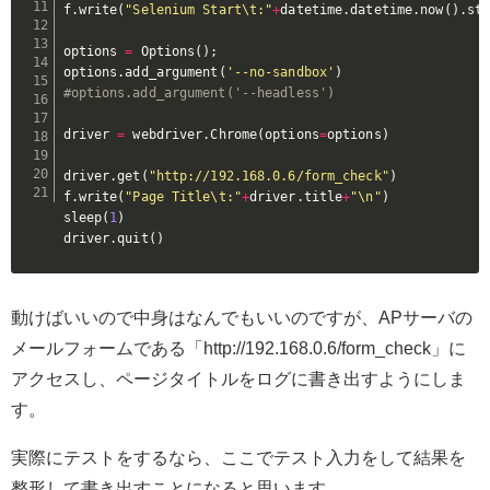
f
.
write
(
"Selenium Start\t:"
+
datetime
.
datetime
.
now
(
)
.
st
options 
=
 Options
(
)
;
options
.
add_argument
(
'--no-sandbox'
)
#options.add_argument('--headless')
driver 
=
 webdriver
.
Chrome
(
options
=
options
)
driver
.
get
(
"http://192.168.0.6/form_check"
)
f
.
write
(
"Page Title\t:"
+
driver
.
title
+
"\n"
)
sleep
(
1
)
driver
.
quit
(
)
動けばいいので中身はなんでもいいのですが、APサーバの
メールフォームである「http://192.168.0.6/form_check」に
アクセスし、ページタイトルをログに書き出すようにしま
す。
実際にテストをするなら、ここでテスト入力をして結果を
整形して書き出すことになると思います。