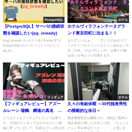
PostgreSQL
ホテル
【PostgreSQL】サーバの接続状
ホテルヴィラフォンテーヌグラ
態を確認したい(pg_isready)
ンド東京田町に泊まる！！
# pg_isready -h <ホスト名> $ echo $? 0
また忙しいなぁ、、、 忙しさのあまりア
PostgreSQLのユーティリティのひとつ、
ークナイツのイベントもろくに走れない今
pg_isr...
日この頃。 やはり忙しい中、仕事との兼
ね合いを考えつつ打開する方...
フィギュア
ホテル
【フィギュアレビュー】アズー
久々の有給休暇 ～30代独身男性
ルレーン 瑞鶴 瞬速の真名 圧
の模範的な休日～
倒的なセクシー&ボリューム！
どうもどうもフィギュアレビュー記事で
緊急事態宣言が解除され、1割ほど電車の
す。 今回のフィギュアはややセクシー路
混み具合が増した今日この頃、「ちょっと
線に寄っていまして、写真もだいぶ控えめ
ぐらい羽を伸ばそうか・・・」と思い立