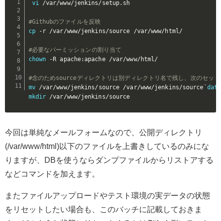
vi
 /var/www/jenkins/setup.sh

#Githubのファイルを反映
cp
 -r /var/www/jenkins/source /var/www/html/

#必要なパーミッションの割り当て
chown
 -R apache:apache /var/www/html/

#念のためsourceディレクトリは別ディレクトリ名で残し、次のセット
mv
 /var/www/jenkins/source /var/www/jenkins/source
`
dat
mkdir
 /var/www/jenkins/source
今回は単純なメールフォームなので、公開ディレクトリ
(/var/www/html)以下のファイルを上書きしているのみにな
りますが、DBを使うならダンプファイルからリストアする
などコマンドを加えます。
またファイルアップロードやテスト環境の実データの状態
をリセットしたい場合も、このバッチに記載しておきま