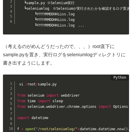
　　┗sample.py ※Selenium実行

　　┗seleniumlog　※Seleniumが実行されたかを確認するログ置き場
　　　　　┗YYYYMMDDHHiiss.log

　　　　　┗YYYYMMDDHHiiss.log

　　　　　┗YYYYMMDDHHiiss.log　
..
.
（考えるのがめんどうだったので、、、）root直下に
sample.pyを置き、実行ログをseleniumlogディレクトリに
書き出すようにします。
vi 
/
root
/
sample
.
py

from
 selenium 
import
from
 time 
import
from
 selenium
.
webdriver
.
chrome
.
options 
import
 Options

import
 datetime

f 
=
open
(
"/root/seleniumlog/"
+
datetime
.
datetime
.
now
(
)
.