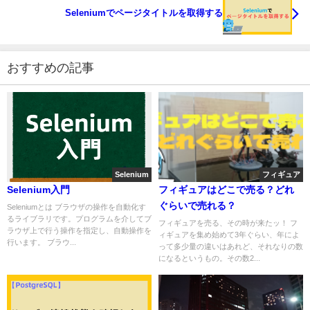
Seleniumでページタイトルを取得する
おすすめの記事
Selenium
フィギュア
Selenium入門
フィギュアはどこで売る？どれ
ぐらいで売れる？
Seleniumとは ブラウザの操作を自動化す
るライブラリです。プログラムを介してブ
フィギュアを売る、その時が来たッ！ フ
ラウザ上で行う操作を指定し、自動操作を
ィギュアを集め始めて3年ぐらい、年によ
行います。 ブラウ...
って多少量の違いはあれど、それなりの数
になるというもの。その数2...