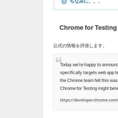
ちなみに、、、
2
Chrome for Test
公式の情報を拝借します。
Today we’re happy to announ
specifically targets web app 
the Chrome team felt this wa
Chrome for Testing might bene
https://developer.chrome.com/