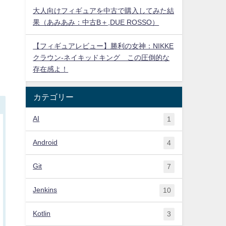
大人向けフィギュアを中古で購入してみた結
果（あみあみ：中古B＋,DUE ROSSO）
【フィギュアレビュー】勝利の女神：NIKKE
クラウン-ネイキッドキング この圧倒的な
存在感よ！
カテゴリー
AI
1
Android
4
Git
7
Jenkins
10
Kotlin
3