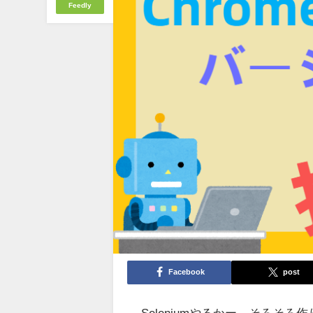
Feedly
Facebook
post
Seleniumやるかー、そろ