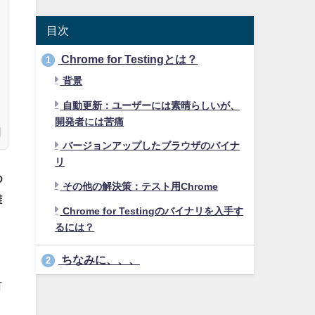
目次
Chrome for Testingとは？
1
背景
自動更新：ユーザーには素晴らしいが、
開発者には苦痛
バージョンアップしたブラウザのバイナ
リ
め
その他の解決策：テスト用Chrome
難
Chrome for Testingのバイナリを入手す
るには？
ちなみに、、、
2
何