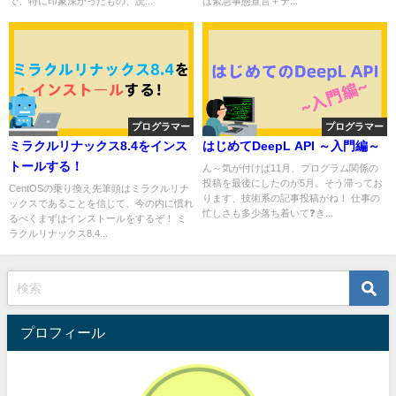
で、特に印象深かったもの、読...
は緊急事態宣言＋テ...
プログラマー
プログラマー
ミラクルリナックス8.4をインス
はじめてDeepL API ～入門編～
トールする！
ん～気が付けば11月、プログラム関係の
投稿を最後にしたのが5月。そう滞ってお
CentOSの乗り換え先筆頭はミラクルリナ
ります、技術系の記事投稿がね！ 仕事の
ックスであることを信じて、今の内に慣れ
忙しさも多少落ち着いて❓き...
るべくまずはインストールをするぞ！ ミ
ラクルリナックス8.4...
プロフィール