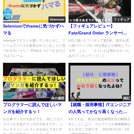
Selenium
フィギュア
Seleniumでiframeに気づかずハ
【フィギュアレビュー】
マる
Fate/Grand Order ランサー/カ
イニス その勇ましさ◎
seleniumでテストを書いているときに、フ
5月に届いたフィギュア第2弾。 楽天お買
レームでソースが参照されていることに気
い物マラソン中に何を買おうか物色してい
づかず大ハマり！ XPathをコピペするだけ
る中、 ふと、 「そういえば買わなかった
ではフレーム...
あのフィギュアっていく...
本の感想
雑記
プログラマーに読んでほしいマ
【就職・採用事情】ITエンジニア
ンガを紹介するッ！
の人気ってかなり高くなったよ
ね？
お仕事マンガが大好きです。 特にプログ
4月ですね、 東京の緊急事態宣言が解除さ
ラマーが主役のマンガが大好きです。 い
れたことにより、テレワークが無事解除さ
ろいろそういったマンガを読んできた中
れた今日この頃です。 2021年の1月～3月