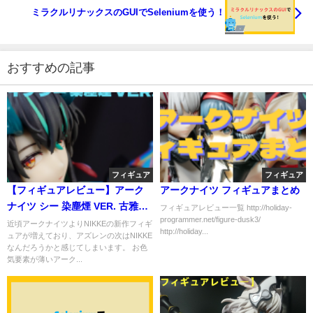
ミラクルリナックスのGUIでSeleniumを使う！
おすすめの記事
フィギュア
フィギュア
【フィギュアレビュー】アーク
アークナイツ フィギュアまとめ
ナイツ シー 染塵煙 VER. 古雅な
フィギュアレビュー一覧 http://holiday-
programmer.net/figure-dusk3/
魅力を存分に・・・
近頃アークナイツよりNIKKEの新作フィギ
http://holiday...
ュアが増えており、アズレンの次はNIKKE
なんだろうかと感じてしまいます。 お色
気要素が薄いアーク...