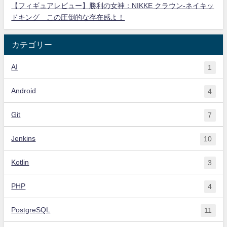
【フィギュアレビュー】勝利の女神：NIKKE クラウン-ネイキッ
ドキング この圧倒的な存在感よ！
カテゴリー
AI
1
Android
4
Git
7
Jenkins
10
Kotlin
3
PHP
4
PostgreSQL
11