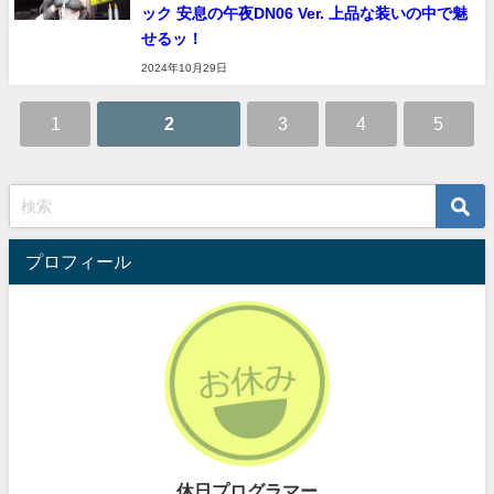
ック 安息の午夜DN06 Ver. 上品な装いの中で魅
せるッ！
2024年10月29日
1
2
3
4
5
プロフィール
休日プログラマー